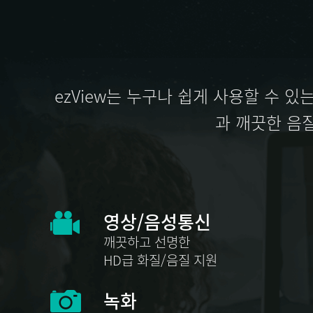
ezView는 누구나 쉽게 사용할 수 
과 깨끗한 음
영상/음성통신
깨끗하고 선명한
HD급 화질/음질 지원
녹화