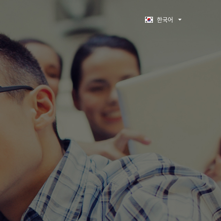
한국어
는
션!